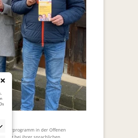
,
en
IDs
hförderprogramm in der Offenen
tzung bei ihrer sprachlichen