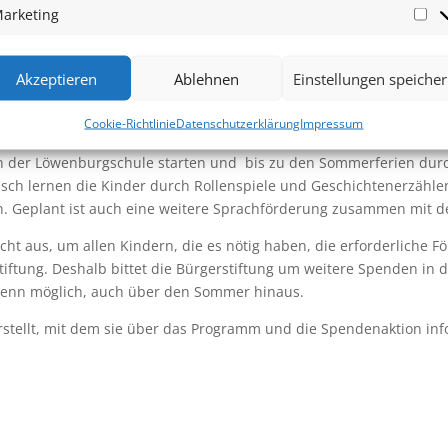
arketing
Kinder mit und ohne Migrationshintergrund“, sagt Birgit Winkelha
Ma
s Ehepaars Anja und Mathias Hupperich kann jetzt der erste Kurs
Akzeptieren
Ablehnen
Einstellungen speiche
henke verzichtet und stattdessen um eine Spende für Bad Honnefe
als Ergebnis einer Sammelaktion bei einer privaten Feier in Höhe 
Cookie-Richtlinie
Datenschutzerklärung
Impressum
ndigen Summe komplett.
n der Löwenburgschule starten und bis zu den Sommerferien dur
isch lernen die Kinder durch Rollenspiele und Geschichtenerzähl
. Geplant ist auch eine weitere Sprachförderung zusammen mit d
icht aus, um allen Kindern, die es nötig haben, die erforderliche 
tiftung. Deshalb bittet die Bürgerstiftung um weitere Spenden in
wenn möglich, auch über den Sommer hinaus.
stellt, mit dem sie über das Programm und die Spendenaktion inf