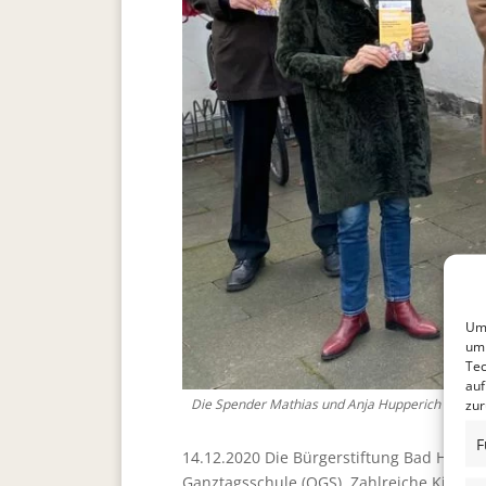
Um 
um 
Tec
auf
Die Spender Mathias und Anja Hupperich (3.u.4.v.
zur
F
14.12.2020 Die Bürgerstiftung Bad Honn
Ganztagsschule (OGS). Zahlreiche Kinder