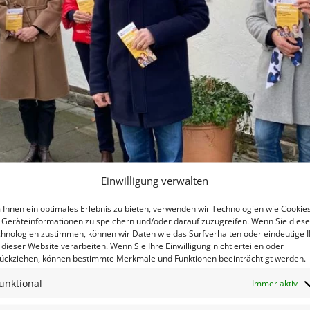
Einwilligung verwalten
Ihnen ein optimales Erlebnis zu bieten, verwenden wir Technologien wie Cookies
Geräteinformationen zu speichern und/oder darauf zuzugreifen. Wenn Sie dies
hnologien zustimmen, können wir Daten wie das Surfverhalten oder eindeutige 
 dieser Website verarbeiten. Wenn Sie Ihre Einwilligung nicht erteilen oder
r.) und Claudia Stüer (5.v.r.) ermöglichten den Start der Sprachförderung
ückziehen, können bestimmte Merkmale und Funktionen beeinträchtigt werden.
unktional
Immer aktiv
ef startet zusammen mit dem Stadtjugendring im Januar ein Sprac
 in den Bad Honnefer Grundschulen benötigen zusätzliche Unterstü