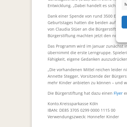
M
Entwicklung. „Dabei handelt es sich um 
Dank einer Spende von rund 3500 Euro de
Geburtstages hatten die beiden auf Gesc
von Claudia Stüer an die Bürgerstiftung 
Bürgerstiftung machten jetzt den notwe
Das Programm wird im Januar zunächst i
übernimmt die erste Lerngruppe. Spieler
Fähigkeit, eigene Gedanken auszudrücken
„Die vorhandenen Mittel reichen leider n
Annette Stegger, Vorsitzende der Bürgers
mehr Kinder anbieten zu können – und 
Die Bürgerstiftung hat dazu einen
Flyer
er
Konto.Kreissparkasse Köln
IBAN: DE85 3705 0299 0000 1115 00
Verwendungszweck: Honnefer Kinder