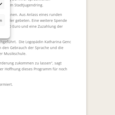
usen vom Stadtjugendring.
rketing
 beginnen. Aus Anlass eines runden
rn
r Kinder gebeten. Eine weitere Spende
von 1000 Euro und eine Zuzahlung der
chgeführt. Die Logopädin Katharina Genc
en den Gebrauch der Sprache und die
er Musikschule.
Förderung zukommen zu lassen“, sagt
 der Hoffnung dieses Programm für noch
ormiert.