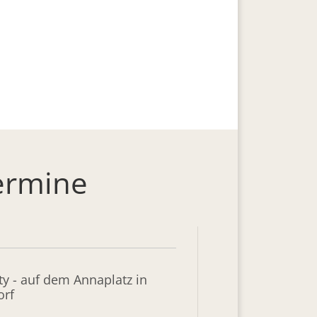
ermine
ty - auf dem Annaplatz in
rf