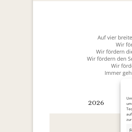
Auf vier breit
Wir fö
Wir fördern d
Wir fördern den S
Wir förd
Immer geht
Um 
2026
um 
Tec
auf
zur
F