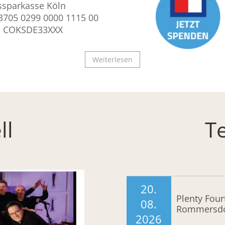
ssparkasse Köln
3705 0299 0000 1115 00
: COKSDE33XXX
Weiterlesen
ll
T
20.
Plenty Four
08.
Rommersdo
2026