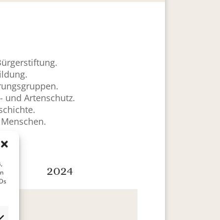
Bürgerstiftung.
ildung.
erungsgruppen.
- und Artenschutz.
schichte.
r Menschen.
,
2024
en
IDs