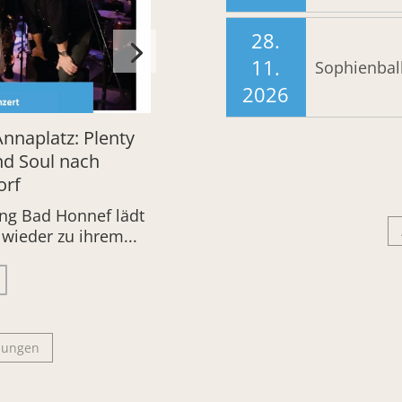
28.
11.
Sophienbal
2026
nnaplatz: Plenty
nd Soul nach
rf
ung Bad Honnef lädt
wieder zu ihrem...
ldungen