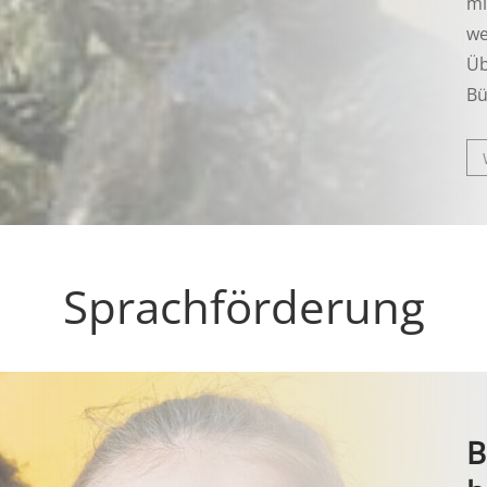
mi
we
Üb
Bü
Sprachförderung
B