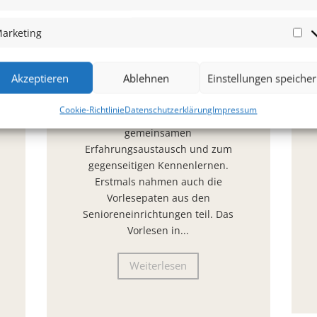
Lesepaten– erstmals mit
Lesepaten aus
arketing
Ma
Senioreneinrichtungen
Bereits zum dritten Mal trafen
Akzeptieren
Ablehnen
Einstellungen speiche
sich in der Adventszeit die
Vorlesepaten der Bürgerstiftung
Cookie-Richtlinie
Datenschutzerklärung
Impressum
Bad Honnef zu einem
gemeinsamen
Erfahrungsaustausch und zum
gegenseitigen Kennenlernen.
Erstmals nahmen auch die
Vorlesepaten aus den
Senioreneinrichtungen teil. Das
Vorlesen in...
Weiterlesen