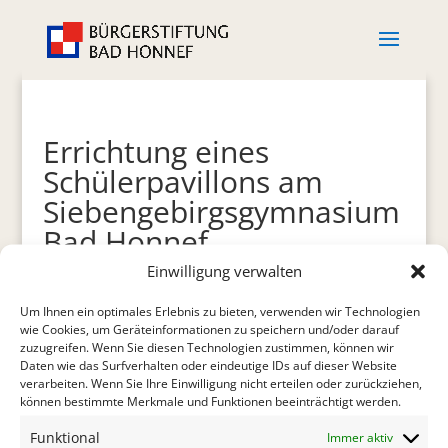
Errichtung eines
Schülerpavillons am
Siebengebirgsgymnasium
Bad Honnef
Einwilligung verwalten
Um Ihnen ein optimales Erlebnis zu bieten, verwenden wir Technologien
wie Cookies, um Geräteinformationen zu speichern und/oder darauf
zuzugreifen. Wenn Sie diesen Technologien zustimmen, können wir
2012. Unter der Federführung des Fördervereins des
Daten wie das Surfverhalten oder eindeutige IDs auf dieser Website
Siebengebirgsgymnasiums wurde ein
verarbeiten. Wenn Sie Ihre Einwilligung nicht erteilen oder zurückziehen,
können bestimmte Merkmale und Funktionen beeinträchtigt werden.
Aufenthaltsraum für die Schüler errichtet. Der
Pavillon mit 72 Quadratmetern Größe soll ein
Funktional
Immer aktiv