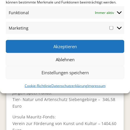
können bestimmte Merkmale und Funktionen beeinträchtigt werden.
Walter Brodesser-Fonds:
Funktional
Immer aktiv
Förderkreis der gemeinn. Hohenhonnef GmbH –
568,85 Euro
Caritas St. Johann Baptist – 568,85 Euro
Marketing
Marketi
EBOS-Fonds:
AWO-Bad Honnef – 342,02 Euro
Akzeptieren
Helmut Kloss-Fonds:
Ablehnen
Verein zur Förderung von Kusnt und Kultur: 694,00
Euro
Einstellungen speichern
Aranka e.V.- 694,00 Euro
HFV – 1388,01
Cookie-Richtlinie
Datenschutzerklärung
Impressum
Jürgen Speer-Fonds:
Tier- Natur und Artenschutz Siebengebirge – 346,58
Euro
Ursula Mauritz-Fonds:
Verein zur Förderung von Kunst und Kultur – 1404,60