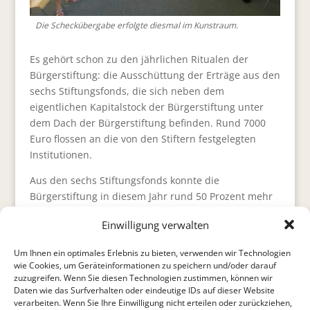
Die Scheckübergabe erfolgte diesmal im Kunstraum.
Es gehört schon zu den jährlichen Ritualen der
Bürgerstiftung: die Ausschüttung der Erträge aus den
sechs Stiftungsfonds, die sich neben dem
eigentlichen Kapitalstock der Bürgerstiftung unter
dem Dach der Bürgerstiftung befinden. Rund 7000
Euro flossen an die von den Stiftern festgelegten
Institutionen.
Aus den sechs Stiftungsfonds konnte die
Bürgerstiftung in diesem Jahr rund 50 Prozent mehr
ausschütten gegenüber dem Vorjahr. Dank
Einwilligung verwalten
Zinssteigerung und Umstrukturierung der Anlage.
Die Freude bei den Empfängern war
Um Ihnen ein optimales Erlebnis zu bieten, verwenden wir Technologien
dementsprechend groß.
wie Cookies, um Geräteinformationen zu speichern und/oder darauf
zuzugreifen. Wenn Sie diesen Technologien zustimmen, können wir
Geschwister Britz-Fonds:
Daten wie das Surfverhalten oder eindeutige IDs auf dieser Website
ökumenische Hospizbewegung – 693,29 Euro
verarbeiten. Wenn Sie Ihre Einwilligung nicht erteilen oder zurückziehen,