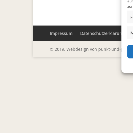
c
auf
zur
e
F
b
o
M
Impressum
Datenschutzerklärung
o
k
© 2019. Webdesign von punkt-und-pixel G