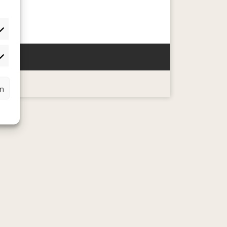
rketing
rn