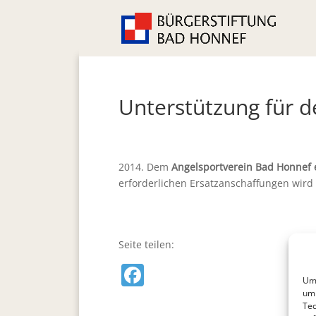
Unterstützung für d
2014. Dem
Angelsportverein Bad Honnef e
erforderlichen Ersatzanschaffungen wird 
Seite teilen:
F
Um 
a
um 
Tec