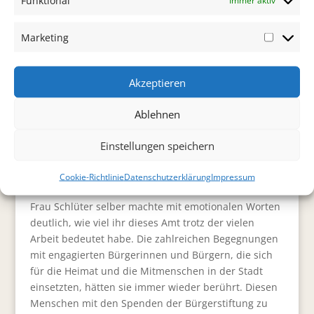
Funktional
Immer aktiv
„In den sechs Jahren ihrer Amtszeit hat Dorit Schlüter
diese Aufgabe immer mit viel Herz und großem
Engagement wahrgenommen“, lobte Stegger deren
Marketing
Marketi
Arbeit. Auch der Vorsitzende des Stiftungsrates
Hellmuth Buhr nahm an dem virtuellen Treffen teil.
Akzeptieren
Er selbst war zehn Jahre lang Vorsitzender der
Bürgerstiftung gewesen und hatte das Amt an Frau
Ablehnen
Schlüter weiter gegeben. Er hob besondere die
„gelungene Umsetzung des Bad Honnefer
Einstellungen speichern
Geschichtsweges“ in Schlüters Amtszeit hervor und
würdigte „die stets korrekte Verwaltung der
Cookie-Richtlinie
Datenschutzerklärung
Impressum
Bürgerstiftung“.
Frau Schlüter selber machte mit emotionalen Worten
deutlich, wie viel ihr dieses Amt trotz der vielen
Arbeit bedeutet habe. Die zahlreichen Begegnungen
mit engagierten Bürgerinnen und Bürgern, die sich
für die Heimat und die Mitmenschen in der Stadt
einsetzten, hätten sie immer wieder berührt. Diesen
Menschen mit den Spenden der Bürgerstiftung zu