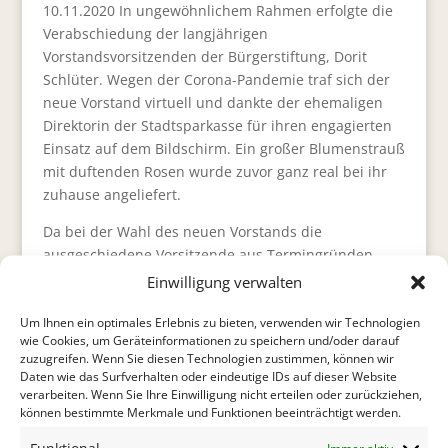
10.11.2020 In ungewöhnlichem Rahmen erfolgte die
Verabschiedung der langjährigen
Vorstandsvorsitzenden der Bürgerstiftung, Dorit
Schlüter. Wegen der Corona-Pandemie traf sich der
neue Vorstand virtuell und dankte der ehemaligen
Direktorin der Stadtsparkasse für ihren engagierten
Einsatz auf dem Bildschirm. Ein großer Blumenstrauß
mit duftenden Rosen wurde zuvor ganz real bei ihr
zuhause angeliefert.
Da bei der Wahl des neuen Vorstands die
ausgeschiedene Vorsitzende aus Termingründen
nicht anwesend sein konnte, wurde die
Einwilligung verwalten
Verabschiedung jetzt in diesem Rahmen nachgeholt.
Um Ihnen ein optimales Erlebnis zu bieten, verwenden wir Technologien
Der gesamte fünfköpfige Vorstand mit Annette
wie Cookies, um Geräteinformationen zu speichern und/oder darauf
Stegger als neuer Vorsitzender sowie Martin
zuzugreifen. Wenn Sie diesen Technologien zustimmen, können wir
Schneider, Paul Adalbert Friedrich, Matthias Weiler
Daten wie das Surfverhalten oder eindeutige IDs auf dieser Website
und Johanna Högner war bei dem Online-Treffen
verarbeiten. Wenn Sie Ihre Einwilligung nicht erteilen oder zurückziehen,
können bestimmte Merkmale und Funktionen beeinträchtigt werden.
anwesend.