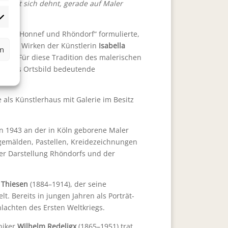
e Stadt sich dehnt, gerade auf Maler
rketing
t von Honnef und Rhöndorf“ formulierte,
och das Wirken der
Künstlerin
Isabella
rn
011). Für diese Tradition des ma
lerischen
und das Ortsbild bedeutende
ls Künstlerhaus mit Galerie im Besitz
on 1943 an der in Köln geborene Maler
gemälden, Pastellen, Kreidezeichnungen
er Darstellung Rhöndorfs und der
 Thiesen
(1884–1914), der seine
. Bereits in jungen Jahren als Porträt-
hlachten des Ersten Weltkriegs.
hiker
Wilhelm Redeligx
(1865–1951) trat