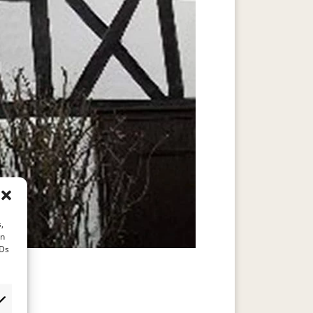
,
en
IDs