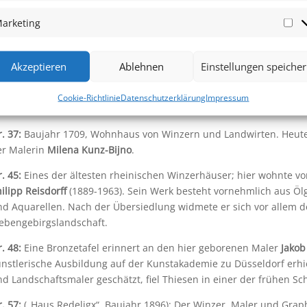
st es verwunderlich, daß der herrliche Gottesgarten, in dem unser
ine starke Anziehungskraft nicht verfehlt?“
arketing
Ma
as August Haag 1954 in seinem Werk „Bilder aus der Vergangenhei
t bis heute an Bedeutung nicht verloren. Ganz gegenwärtig ist n
Akzeptieren
Ablehnen
Einstellungen speiche
annig
(1943–2009) und des Künstlers Ernst ­
Günter Hansing
(1929–2
höndorf stehen hier besonders markante, für die Dorfgeschichte 
Cookie-Richtlinie
Datenschutzerklärung
Impressum
achwerkgebäude.
. 37:
Baujahr 1709, Wohnhaus von Winzern und Landwirten. Heute a
er Malerin
Milena Kunz-Bijno
.
. 45:
Eines der ältesten rheinischen Winzerhäuser; hier wohnte v
ilipp Reisdorff
(1889-1963). Sein Werk besteht vornehmlich aus Öl
nd Aquarellen. Nach der Übersiedlung widmete er sich vor allem d
iebengebirgslandschaft.
. 48:
Eine Bronzetafel erinnert an den hier geborenen Maler
Jakob
nstlerische Ausbildung auf der Kunstakademie zu Düsseldorf erhielt
d Landschaftsmaler geschätzt, fiel Thiesen in einer der frühen Sc
. 57:
(„Haus Redeligx“, Baujahr 1896): Der Winzer, Maler und Grap