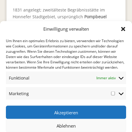
1831 angelegt; zweitälteste Begräbnisstätte im
Honnefer Stadtgebiet, ursprünglich
Pompbeuel
genannt (nach der Anhöhe, auf der der Friedhof
Einwilligung verwalten
liegt). Angaben zu den zahlreichen
kulturgeschichtlich bedeutenden Gräbern namhafter
Um Ihnen ein optimales Erlebnis zu bieten, verwenden wir Technologien
Persönlichkeiten finden sich auf einer Tafel am
wie Cookies, um Geräteinformationen zu speichern und/oder darauf
Eingang Am Wolfshof. – Hervorzuheben ist mit dem
zuzugreifen. Wenn Sie diesen Technologien zustimmen, können wir
Daten wie das Surfverhalten oder eindeutige IDs auf dieser Website
in der Nordostecke des Friedhofs gelegenen
verarbeiten. Wenn Sie Ihre Einwilligung nicht erteilen oder zurückziehen,
Mausoleum
die im byzantinischen Stil errichtete
können bestimmte Merkmale und Funktionen beeinträchtigt werden.
Grabstätte der Familie Roeder von 1888/89, die an
den Schauspieler und Theaterdirektor Ferdinand
Funktional
Immer aktiv
Roeder (1809 – 1880), dessen Frau Annette und deren
Tochter, die Sängerin Mila Roeder (1849 – 1888),
Marketing
Marketi
erinnert. – Das Am Wolfshof gegenüberliegende
barocke
Österreicherkreuz
umgibt ein
schmiedeeisernes Abschlußgitter aus dem Jahre 1895
Akzeptieren
mit dem kaiserlichen Doppeladler mit Krone. Die
Inschrift
„Anno 1793 sind auf diesem Acker 187
Ablehnen
kayserliche Soldaten aus dem Spital begraben