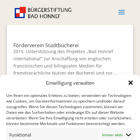
Förderverein Stadtbücherei
2015. Unterstützung des Projektes „Bad Honnef
international“ zur Anschaffung von englischen,
französischen und bilingualen Medien für
fremdsprachliche Nutzer der Bücherei und zur...
Einwilligung verwalten
Schulverein St. Josef
Um Ihnen ein optimales Erlebnis zu bieten, verwenden wir Technologien
2015. Unterstützung bei der Durchführung eines
wie Cookies, um Geräteinformationen zu speichern und/oder darauf
Schwarzlichttheaters im Rahmen des Projektes
zuzugreifen. Wenn Sie diesen Technologien zustimmen, können wir
Daten wie das Surfverhalten oder eindeutige IDs auf dieser Website
„Gewaltprävention in Bad...
verarbeiten. Wenn Sie Ihre Einwilligung nicht erteilen oder zurückziehen,
können bestimmte Merkmale und Funktionen beeinträchtigt werden.
Gründung des Flüchtlingsfonds
Funktional
Immer aktiv
2015. Der Flüchtlingsfonds der Bürgerstiftung wurde