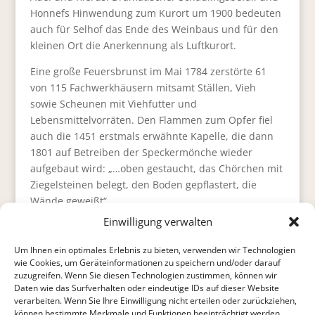
Honnefs Hinwendung zum Kurort um 1900 bedeuten
auch für Selhof das Ende des Weinbaus und für den
kleinen Ort die Anerkennung als Luftkurort.
Eine große Feuersbrunst im Mai 1784 zerstörte 61
von 115 Fachwerkhäusern mitsamt Ställen, Vieh
sowie Scheunen mit Viehfutter und
Lebensmittelvorräten. Den Flammen zum Opfer fiel
auch die 1451 erstmals erwähnte Kapelle, die dann
1801 auf Betreiben der Speckermönche wieder
aufgebaut wird: „…oben gestaucht, das Chörchen mit
Ziegelsteinen belegt, den Boden gepflastert, die
Wände geweißt“.
Einwilligung verwalten
Häuser aus Stein sind nicht vom Brand betroffen, wie
der Fuckenberger Hof, jetzt Selhofer Straße 14. Der
Um Ihnen ein optimales Erlebnis zu bieten, verwenden wir Technologien
gegenüberliegende Landsitz der Freiherrenfamilie
wie Cookies, um Geräteinformationen zu speichern und/oder darauf
von Proff-Irnich, Selhofer Straße 11/13, befindet sich
zuzugreifen. Wenn Sie diesen Technologien zustimmen, können wir
Daten wie das Surfverhalten oder eindeutige IDs auf dieser Website
ab 1896 im Besitz des Erzbistums Köln. 1907 wurde
verarbeiten. Wenn Sie Ihre Einwilligung nicht erteilen oder zurückziehen,
hier ein Heim für erholungsbedürftige Priester
können bestimmte Merkmale und Funktionen beeinträchtigt werden.