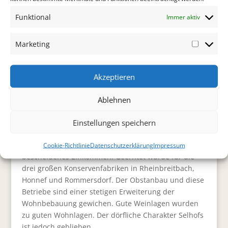
eingeweiht, das Antoniusheim, 1947-2019 Katholisch-
Funktional
Immer aktiv
Soziales Institut.
1876 bekam Selhof eine eigene Schule. 1932 erfolgte
Marketing
die Grundsteinlegung zur ersten Selhofer Kirche.
Marketi
Das Areal Menzenberg, eine Ansiedlung außerhalb,
Akzeptieren
nach Rheinbreitbach hin, wurde durch die
Wohnplätze Zickelburg, Hagerhof und Menzenberg
Ablehnen
gebildet. Hier wohnte Karl Simrock in seinem „Haus
Parzival“.
Einstellungen speichern
Die Bewohner lebten lange Zeit vom Weinbau, später
sorgten Obstbäume und Erdbeerfelder für ein
Cookie-Richtlinie
Datenschutzerklärung
Impressum
bescheidenes Einkommen. Geerntet wurde für die
drei großen Konservenfabriken in Rheinbreitbach,
Honnef und Rommersdorf. Der Obstanbau und diese
Betriebe sind einer stetigen Erweiterung der
Wohnbebauung gewichen. Gute Weinlagen wurden
zu guten Wohnlagen. Der dörfliche Charakter Selhofs
ist jedoch geblieben.