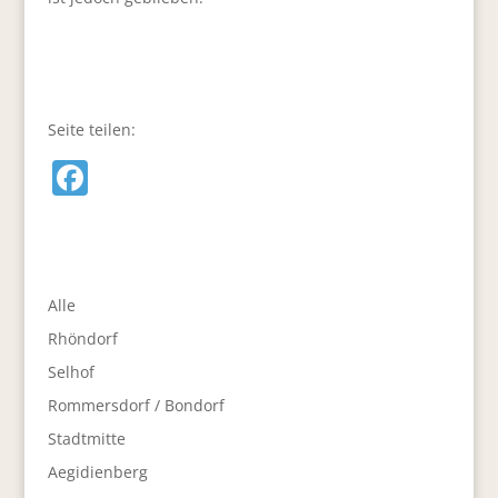
Seite teilen:
F
a
c
e
Alle
b
Rhöndorf
o
Selhof
o
Rommersdorf / Bondorf
k
Stadtmitte
Aegidienberg