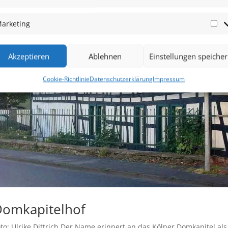
arketing
Ma
Akzeptieren
Ablehnen
Einstellungen speiche
Cookie-Richtlinie
Datenschutzerklärung
Impressum
omkapitelhof
to: Ulrike Dittrich Der Name erinnert an das Kölner Domkapitel al