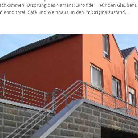
achkommen (Ursprung des Namens: „Pro fide“ – Für den Glauben). 
 Konditorei, Café und Weinhaus. In den im Originalzustand...