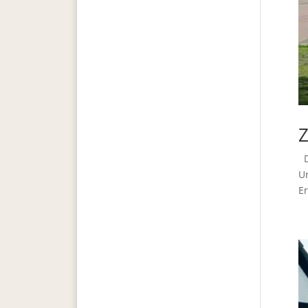
Z
Di
U
Er