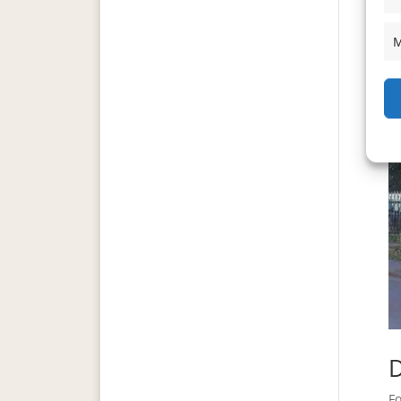
M
D
Fo