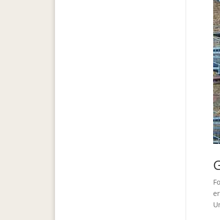
G
Fo
e
Un