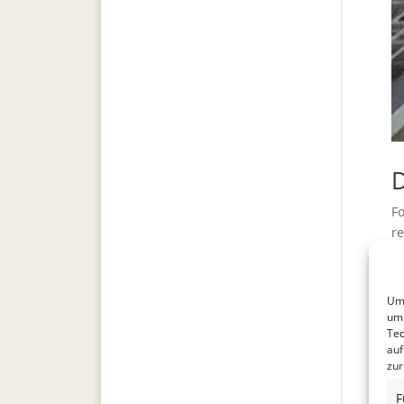
D
F
r
1
Um 
um 
Tec
auf
zur
F