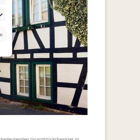
rketing
rn
s bedeutenden Grund­stücksbesitzer in