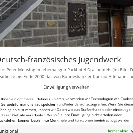
eutsch-französisches Jugendwerk
oto: Peter Mensing Im ehemaligen Parkhotel Drachenfels (im Bild:
esidierte bis Ende 2000 das von Bundeskanzler Konrad Adenauer un
963 gegründete Deutsch-Französische Jugendwerk (DFJW). Das...
Einwilligung verwalten
Ihnen ein optimales Erlebnis zu bieten, verwenden wir Technologien wie Cookies
Geräteinformationen zu speichern und/oder darauf zuzugreifen. Wenn Sie dies
hnologien zustimmen, können wir Daten wie das Surfverhalten oder eindeutige 
 dieser Website verarbeiten. Wenn Sie Ihre Einwilligung nicht erteilen oder
ückziehen, können bestimmte Merkmale und Funktionen beeinträchtigt werden.
unktional
Immer aktiv