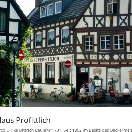
aus Profittlich
to: Ulrike Dittrich Baujahr 1731. Seit 1892 im Besitz des Bäckermei